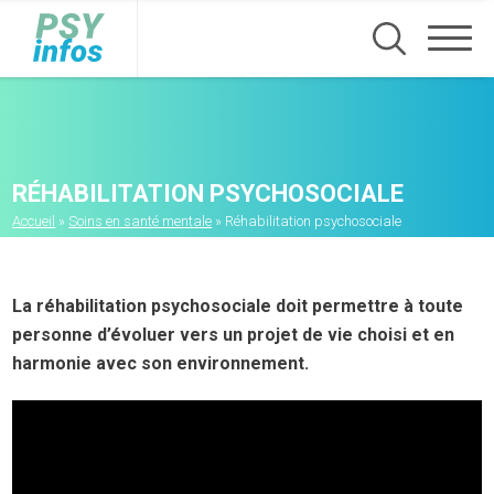
Aller
au
contenu
principal
RÉHABILITATION PSYCHOSOCIALE
Fil
Accueil
Soins en santé mentale
Réhabilitation psychosociale
d'Ariane
La réhabilitation psychosociale doit permettre à toute
personne d’évoluer vers un projet de vie choisi et en
harmonie avec son environnement.