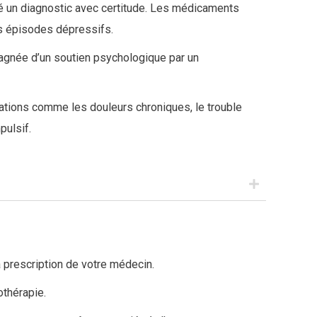
té un diagnostic avec certitude. Les médicaments
es épisodes dépressifs.
pagnée d’un soutien psychologique par un
cations comme les douleurs chroniques, le trouble
pulsif.
sentées dans le tableau ci-dessous.
 prescription de votre médecin.
Nom des molécules actives
thérapie.
(Nom commercial)