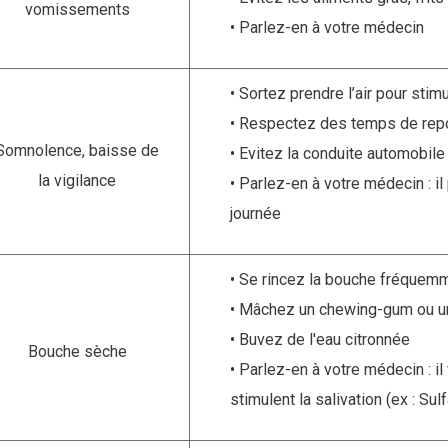
vomissements
Parlez-en à votre médecin
our plus d’informations sur votre médicament antidépresseur, 
Sortez prendre l’air pour stimu
éseau PIC.
Respectez des temps de repo
Somnolence, baisse de
Evitez la conduite automobile
la vigilance
Parlez-en à votre médecin : i
journée
Se rincez la bouche fréquem
Mâchez un chewing-gum ou u
Buvez de l'eau citronnée
Bouche sèche
Parlez-en à votre médecin : i
stimulent la salivation (ex : 