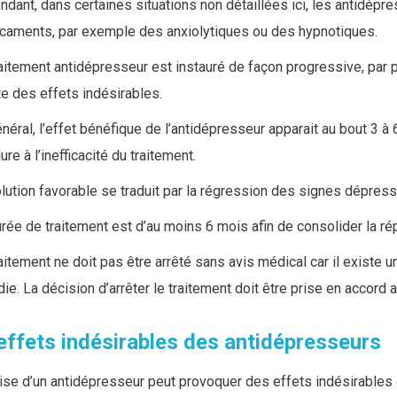
dant, dans certaines situations non détaillées ici, les antidépr
caments, par exemple des anxiolytiques ou des hypnotiques.
aitement antidépresseur est instauré de façon progressive, par p
te des effets indésirables.
néral, l’effet bénéfique de l’antidépresseur apparait au bout 3 
Antidépresseurs ciblant la sérotonine
ure à l’inefficacité du traitement.
lution favorable se traduit par la régression des signes dépress
rée de traitement est d’au moins 6 mois afin de consolider la ré
aitement ne doit pas être arrêté sans avis médical car il existe 
ie. La décision d’arrêter le traitement doit être prise en accord
Antidépresseurs ciblant la noradrénaline et la sérotonine
effets indésirables des antidépresseurs
ise d’un antidépresseur peut provoquer des effets indésirables qu