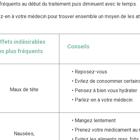
fréquents au début du traitement puis diminuent avec le temps.
z-en à votre médecin pour trouver ensemble un moyen de les atté
Antidépresseurs tricycliques
ffets indésirables
Conseils
es plus fréquents
Reposez-vous
Evitez de consommer certains 
Antidépresseurs ciblant la monoamine oxydase
Maux de tête
Pensez à bien vous hydrater
Parlez-en à votre médecin
Mangez lentement
Autres antidépresseurs
Prenez votre médicament au
Nausées,
Evitez les aliments gras, frits