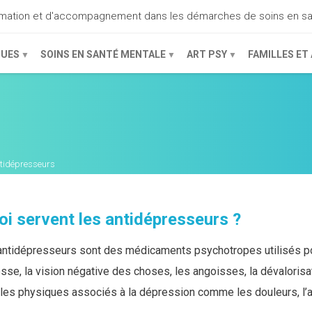
ormation et d'accompagnement dans les démarches de soins en s
QUES
SOINS EN SANTÉ MENTALE
ART PSY
FAMILLES ET
tidépresseurs
oi servent les antidépresseurs ?
antidépresseurs sont des médicaments psychotropes utilisés po
esse, la vision négative des choses, les angoisses, la dévaloris
bles physiques associés à la dépression comme les douleurs, l’a