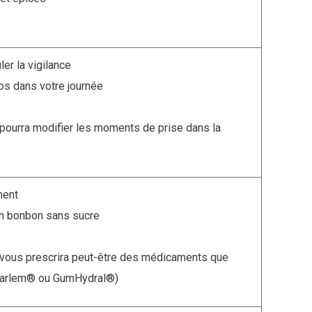
vous pouvez
consulter sa fiche spécifique sur le site du
ler la vigilance
s dans votre journée
l pourra modifier les moments de prise dans la
ment
n bonbon sans sucre
l vous prescrira peut-être des médicaments que
Sulfarlem® ou GumHydral®)