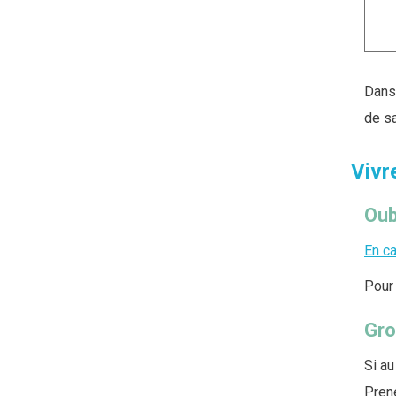
Dans 
de sa
Vivr
Oub
En ca
Pour 
Gro
Si au
Prene