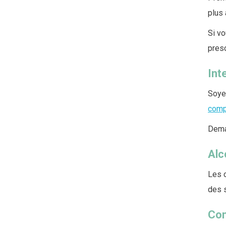
plus 
Si vo
presc
Int
Soyez
comp
Dema
Alc
Les c
des s
Con