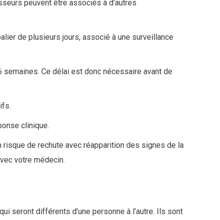
esseurs peuvent être associés à d’autres
Citalopram (SEROPRAM®)
alier de plusieurs jours, associé à une surveillance
Escitalopram (SEROPLEX®)
Fluoxétine (PROZAC®)
Fluvoxamine (FLOXYFRAL®)
à 6 semaines. Ce délai est donc nécessaire avant de
Paroxétine (DEROXAT®, DIVARIUS®)
Sertraline (ZOLOFT®)
ifs.
Vortioxétine (BRINTELLIX®)
ponse clinique.
un risque de rechute avec réapparition des signes de la
Duloxétine (CYMBALTA ®)
 avec votre médecin.
Milnacipran (IXEL®)
Venlafaxine (EFFEXOR®)
Amitriptyline (LAROXYL® et ELAVIL®)
i seront différents d’une personne à l’autre. Ils sont