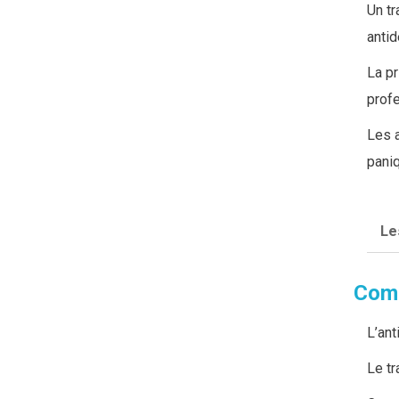
Un tr
antid
L
a p
prof
Les a
paniq
Le
I
Comm
L’ant
Le t