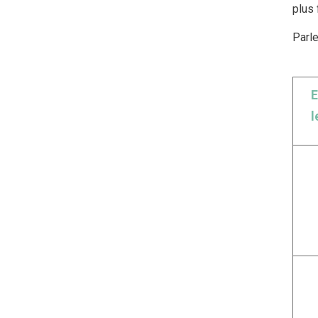
plus 
Parle
E
l