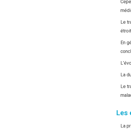
Cepen
médi
Le tr
étroi
En gé
concl
L’évo
La du
Le tr
malad
Les 
La pr