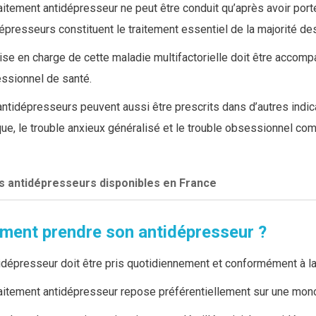
aitement antidépresseur ne peut être conduit qu’après avoir por
épresseurs constituent le traitement essentiel de la majorité d
rise en charge de cette maladie multifactorielle doit être accom
essionnel de santé.
ntidépresseurs peuvent aussi être prescrits dans d’autres indi
ue, le trouble anxieux généralisé et le trouble obsessionnel com
s antidépresseurs disponibles en France
l existe plusieurs familles de médicaments antidépresseurs pré
ent prendre son antidépresseur ?
idépresseur doit être pris quotidiennement et conformément à la
Familles d’antidépresseurs
raitement antidépresseur repose préférentiellement sur une mono