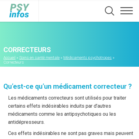
Aller
au
contenu
principal
CORRECTEURS
Fil
Accueil
Soins en santé mentale
Médicaments psychotropes
d'Ariane
Correcteurs
Qu’est-ce qu’un médicament correcteur ?
Les médicaments correcteurs sont utilisés pour traiter
certains effets indésirables induits par d’autres
médicaments comme les antipsychotiques ou les
antidépresseurs.
Ces effets indésirables ne sont pas graves mais peuvent