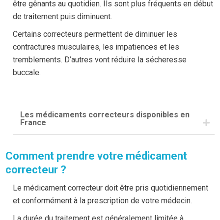
être gênants au quotidien. Ils sont plus fréquents en début
de traitement puis diminuent.
Certains correcteurs permettent de diminuer les
contractures musculaires, les impatiences et les
tremblements. D’autres vont réduire la sécheresse
buccale.
Les médicaments correcteurs disponibles en
France
Les médicaments correcteurs contre les contractures
Comment prendre votre médicament
musculaires et les tremblements :
correcteur ?
Bipéridène AKINETON LP®
Trihexyphénidyle ARTANE® et PARKINANE LP®
Le médicament correcteur doit être pris quotidiennement
Tropatépine LEPTICUR®
et conformément à la prescription de votre médecin.
La durée du traitement est généralement limitée à
Les médicaments correcteurs contre la sécheresse