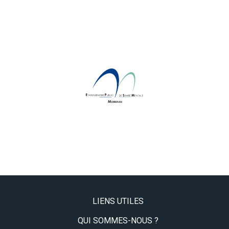
Pied
LIENS UTILES
de
page
droite
QUI SOMMES-NOUS ?