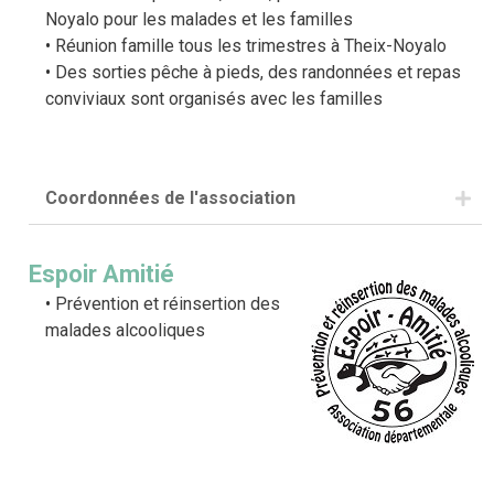
Noyalo pour les malades et les familles
Réunion famille tous les trimestres à Theix-Noyalo
Des sorties pêche à pieds, des randonnées et repas
conviviaux sont organisés avec les familles
Coordonnées de l'association
Adresse : 1 rue de Burguhennec, 56450 Theix-
Noyalo
Espoir Amitié
Téléphone : 02 97 43 61 59
Prévention et réinsertion des
Mail :
dialogue.revivre@gmail.com
malades alcooliques