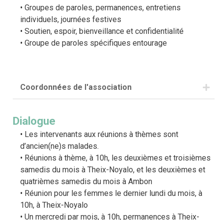
Groupes de paroles, permanences, entretiens
individuels, journées festives
Soutien, espoir, bienveillance et confidentialité
Groupe de paroles spécifiques entourage
Coordonnées de l'association
Lieu d’accueil à Vannes : 6 rue des Orfèvres, 56000
Vannes
Dialogue
Contact : 02 97 45 98 83
Les intervenants aux réunions à thèmes sont
Site national :
https://www.entraidaddict.fr/
d’ancien(ne)s malades.
Réunions à thème, à 10h, les deuxièmes et troisièmes
samedis du mois à Theix-Noyalo, et les deuxièmes et
quatrièmes samedis du mois à Ambon
Réunion pour les femmes le dernier lundi du mois, à
10h, à Theix-Noyalo
Un mercredi par mois, à 10h, permanences à Theix-