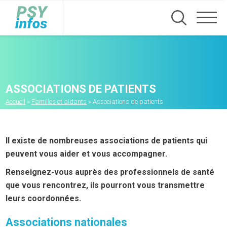
Aller
au
contenu
principal
ASSOCIATIONS DE PATIENTS
Fil
Accueil
Familles et aidants
Associations de patients
d'Ariane
Il existe de nombreuses associations de patients qui
peuvent vous aider et vous accompagner.
Rens
eignez-vous auprès des professionnels de santé
que vous rencontrez, ils pourront vous transmettre
leurs coordonnées.
Associations nationales