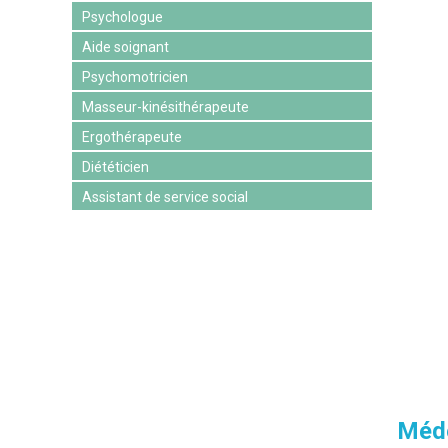
Psychologue
Aide soignant
Psychomotricien
Masseur-kinésithérapeute
Ergothérapeute
Diététicien
Assistant de service social
Méde