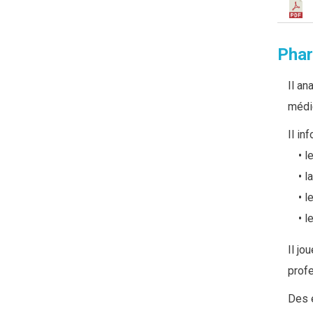
Pha
Il a
médi
Il in
l
l
l
l
Il jo
prof
Des 