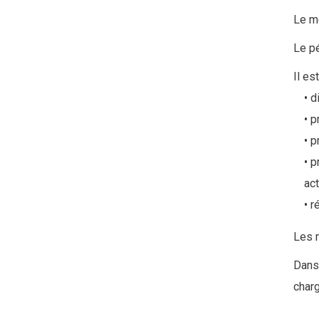
Le m
Le p
Il es
d
p
p
p
act
r
Les 
Dans 
charg