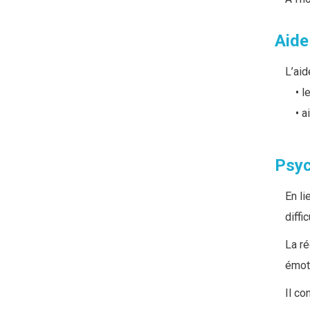
Aide
L’aid
l
a
Psyc
En li
diffi
La ré
émoti
Il co