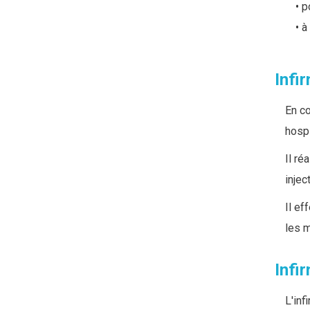
p
à 
Infi
En co
hospi
Il ré
injec
Il ef
les 
Infi
L'inf