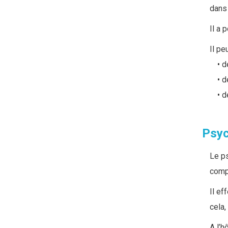
dans 
Il a 
Il pe
d
d
d
Psy
Le p
comp
Il ef
cela,
A l’h