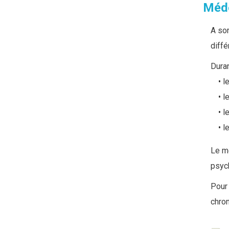
Méde
A son
diffé
D
ura
l
l
l
l
Le m
psyc
Pour 
chro