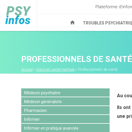
Plateforme d'inf
TROUBLES PSYCHIATRI
Aller
au
contenu
principal
PROFESSIONNELS DE SANTÉ
Fil
Accueil
Soins en santé mentale
Professionnels de santé
d'Ariane
Médecin psychiatre
Au cou
Médecin généraliste
Ils on
Pharmacien
une pr
Infirmier
Infirmier en pratique avancée